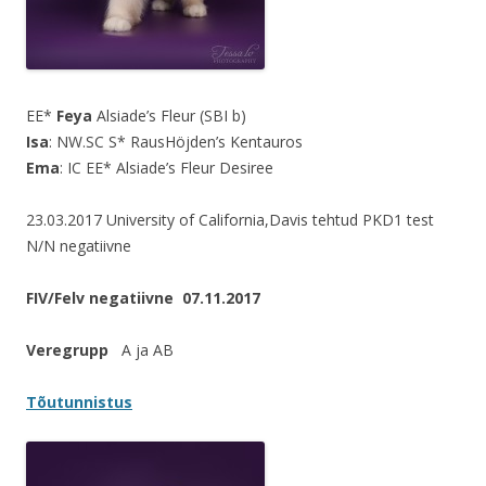
EE*
Feya
Alsiade’s Fleur (SBI b)
Isa
: NW.SC S* RausHöjden’s Kentauros
Ema
: IC EE* Alsiade’s Fleur Desiree
23.03.2017 University of California,Davis tehtud PKD1 test
N/N negatiivne
FIV/Felv negatiivne 07.11.2017
Veregrupp
A ja AB
Tõutunnistus