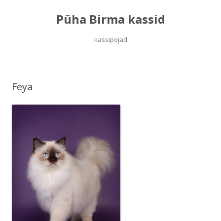
Püha Birma kassid
kassipojad
Skip
to
content
Feya